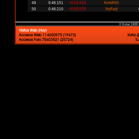
49
0:46:151
+0:03:519
KimiR93
50
0:46:210
+0:03:578
NoFast
© Kotai 1988
Visitas Web (Hoy)
Accesos Web 114650975 (19473)
Kotai 
Accesos Foro 75603521 (25724)
Tu