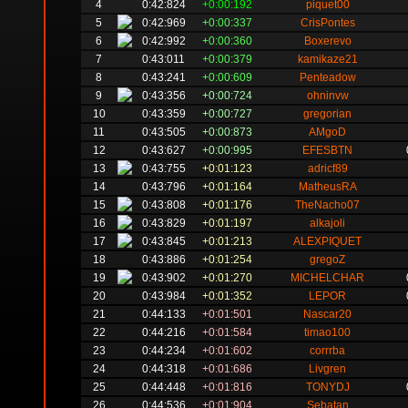
4
0:42:824
+0:00:192
piquet00
5
0:42:969
+0:00:337
CrisPontes
6
0:42:992
+0:00:360
Boxerevo
7
0:43:011
+0:00:379
kamikaze21
8
0:43:241
+0:00:609
Penteadow
9
0:43:356
+0:00:724
ohninvw
10
0:43:359
+0:00:727
gregorian
11
0:43:505
+0:00:873
AMgoD
12
0:43:627
+0:00:995
EFESBTN
13
0:43:755
+0:01:123
adricf89
14
0:43:796
+0:01:164
MatheusRA
15
0:43:808
+0:01:176
TheNacho07
16
0:43:829
+0:01:197
alkajoli
17
0:43:845
+0:01:213
ALEXPIQUET
18
0:43:886
+0:01:254
gregoZ
19
0:43:902
+0:01:270
MICHELCHAR
20
0:43:984
+0:01:352
LEPOR
21
0:44:133
+0:01:501
Nascar20
22
0:44:216
+0:01:584
timao100
23
0:44:234
+0:01:602
corrrba
24
0:44:318
+0:01:686
Livgren
25
0:44:448
+0:01:816
TONYDJ
26
0:44:536
+0:01:904
Sebatan