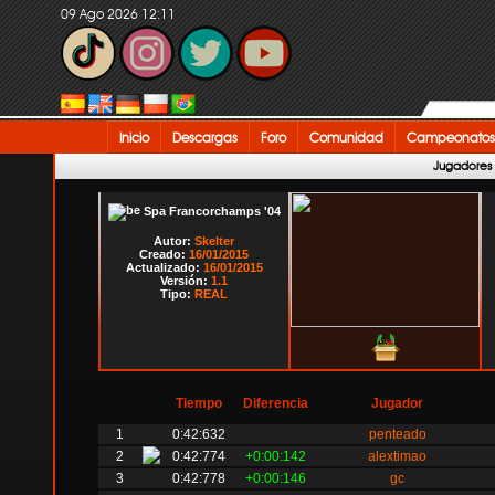
09 Ago 2026 12:11
Inicio
Descargas
Foro
Comunidad
Campeonatos
Jugadores
Spa Francorchamps '04
Autor:
Skelter
Creado:
16/01/2015
Actualizado:
16/01/2015
Versión:
1.1
Tipo:
REAL
Tiempo
Diferencia
Jugador
1
0:42:632
penteado
2
0:42:774
+0:00:142
alextimao
3
0:42:778
+0:00:146
gc