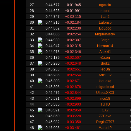
27
0:44:577
+0:01:945
agarcia
28
0:44:623
+0:01:991
nopal
29
0:44:747
+0:02:115
titan2
30
0:44:816
+0:02:184
Lalonso
31
0:44:862
+0:02:230
EoLoco
32
0:44:886
+0:02:254
MiguelMedV
33
0:44:939
+0:02:307
Jorge
34
0:44:947
+0:02:315
Hernan14
35
0:44:978
+0:02:346
Alexxf1
36
0:45:139
+0:02:507
v1cen
37
0:45:280
+0:02:648
drokz
38
0:45:283
+0:02:651
leoBh
39
0:45:286
+0:02:654
Adziu32
40
0:45:303
+0:02:671
kiquekq
41
0:45:308
+0:02:676
miguelmcd
42
0:45:476
+0:02:844
UlisesXXXI
43
0:45:531
+0:02:899
rico18
44
0:45:535
+0:02:903
TUTU
45
0:45:591
+0:02:959
CX7
46
0:45:860
+0:03:228
77Dave
47
0:45:982
+0:03:350
RegisGT97
48
0:46:093
+0:03:461
MarcelP