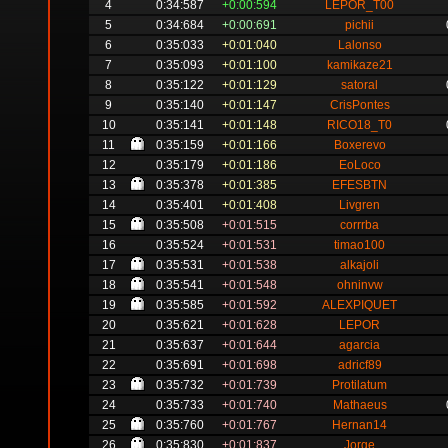
4
0:34:587
+0:00:594
LEPOR_T00
5
0:34:684
+0:00:691
pichii
6
0:35:033
+0:01:040
Lalonso
7
0:35:093
+0:01:100
kamikaze21
8
0:35:122
+0:01:129
satoral
9
0:35:140
+0:01:147
CrisPontes
10
0:35:141
+0:01:148
RICO18_T0
11
0:35:159
+0:01:166
Boxerevo
12
0:35:179
+0:01:186
EoLoco
13
0:35:378
+0:01:385
EFESBTN
14
0:35:401
+0:01:408
Livgren
15
0:35:508
+0:01:515
corrrba
16
0:35:524
+0:01:531
timao100
17
0:35:531
+0:01:538
alkajoli
18
0:35:541
+0:01:548
ohninvw
19
0:35:585
+0:01:592
ALEXPIQUET
20
0:35:621
+0:01:628
LEPOR
21
0:35:637
+0:01:644
agarcia
22
0:35:691
+0:01:698
adricf89
23
0:35:732
+0:01:739
Protilatum
24
0:35:733
+0:01:740
Mathaeus
25
0:35:760
+0:01:767
Hernan14
26
0:35:830
+0:01:837
Jorge