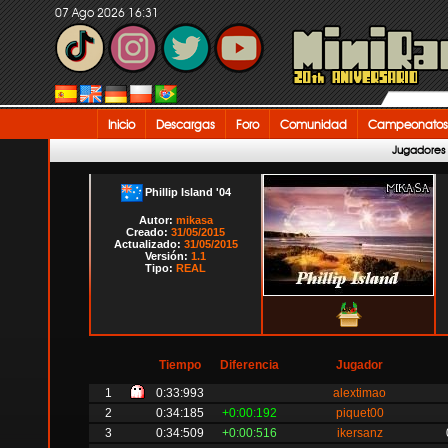
07 Ago 2026 16:31
Inicio
Descargas
Foro
Comunidad
Campeonatos
Jugadores
Phillip Island '04
Autor:
mikasa
Creado:
31/05/2015
Actualizado:
31/05/2015
Versión:
1.1
Tipo:
REAL
Tiempo
Diferencia
Jugador
1
0:33:993
alextimao
2
0:34:185
+0:00:192
piquet00
3
0:34:509
+0:00:516
ikersanz