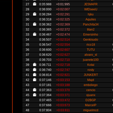
27
0:35:988
+0:01:995
JE5M4FR
28
0:36:000
+0:02:007
WIDseeU
29
0:36:284
+0:02:291
hjku
30
0:36:318
+0:02:325
Aquiles
31
0:36:362
+0:02:369
Panchita34
32
0:36:365
+0:02:372
titan2
33
0:36:467
+0:02:474
Emersinho
34
0:36:507
+0:02:514
Genkisudo
35
0:36:547
+0:02:554
rico18
36
0:36:600
+0:02:607
TUTU
37
0:36:620
+0:02:627
alvaro_sl
38
0:36:703
+0:02:710
juanete100
39
0:36:711
+0:02:718
Kotai
40
0:36:740
+0:02:747
rosty
41
0:36:814
+0:02:821
JUNKERT
42
0:37:146
+0:03:153
Majd
43
0:37:181
+0:03:188
embdiego
44
0:37:363
+0:03:370
cencio
45
0:37:364
+0:03:371
xjuanx
46
0:37:465
+0:03:472
D2BGP
47
0:37:666
+0:03:673
MarcelP
48
0:37:804
+0:03:811
miguelmcd