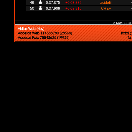
49
0:37:875
+0:03:882
acidofil
50
0:37:909
+0:03:916
CHEF
© Kotai 1988
Visitas Web (Hoy)
Accesos Web 114588780 (28569)
Kotai 
Accesos Foro 75543625 (19938)
Tu