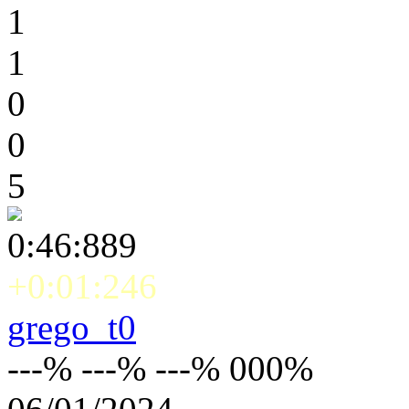
1
1
0
0
5
0:46:889
+0:01:246
grego_t0
---% ---% ---% 000%