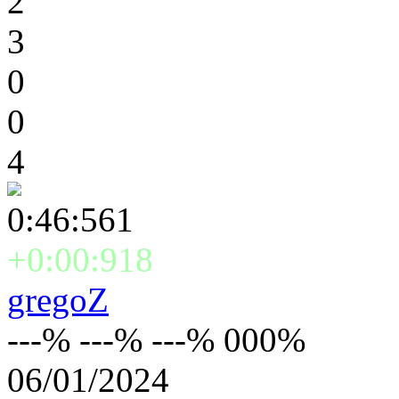
2
3
0
0
4
0:46:561
+0:00:918
gregoZ
---% ---% ---% 000%
06/01/2024