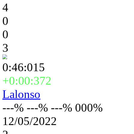
4
0
0
3
0:46:015
+0:00:372
Lalonso
---% ---% ---% 000%
12/05/2022