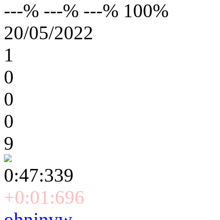
---% ---% ---% 100%
20/05/2022
1
0
0
0
9
0:47:339
+0:01:696
ohninvw