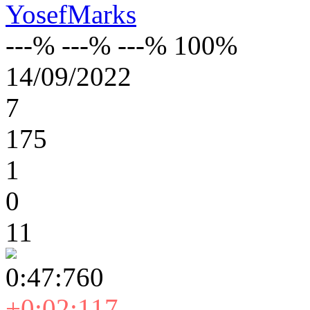
YosefMarks
---% ---% ---% 100%
14/09/2022
7
175
1
0
11
0:47:760
+0:02:117