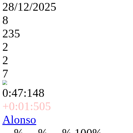
28/12/2025
8
235
2
2
7
0:47:148
+0:01:505
Alonso
---% ---% ---% 100%