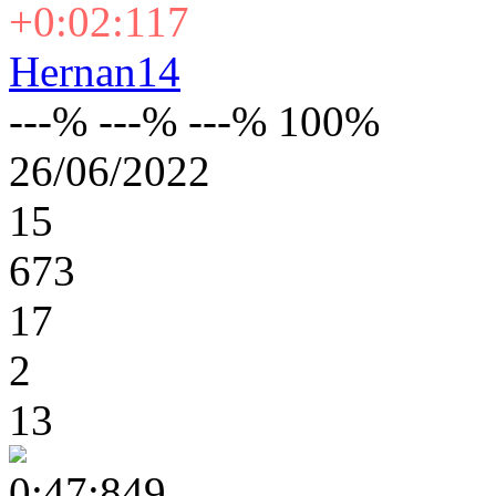
+0:02:117
Hernan14
---% ---% ---% 100%
26/06/2022
15
673
17
2
13
0:47:849