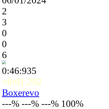
06/01/2024
2
3
0
0
6
0:46:935
+0:01:292
Boxerevo
---% ---% ---% 100%