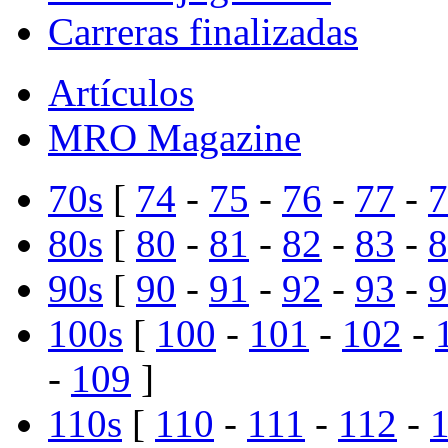
Carreras finalizadas
Artículos
MRO Magazine
70s
[
74
-
75
-
76
-
77
-
7
80s
[
80
-
81
-
82
-
83
-
8
90s
[
90
-
91
-
92
-
93
-
9
100s
[
100
-
101
-
102
-
-
109
]
110s
[
110
-
111
-
112
-