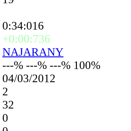
0:34:016
+0:00:736
NAJARANY
---% ---% ---% 100%
04/03/2012
2
32
0
0