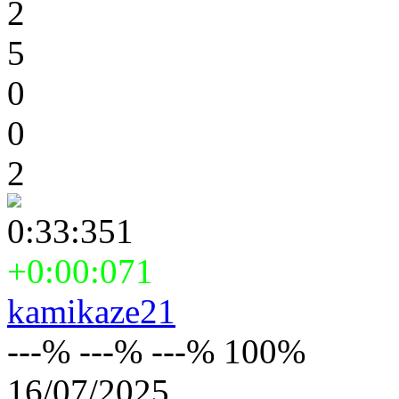
2
5
0
0
2
0:33:351
+0:00:071
kamikaze21
---% ---% ---% 100%
16/07/2025