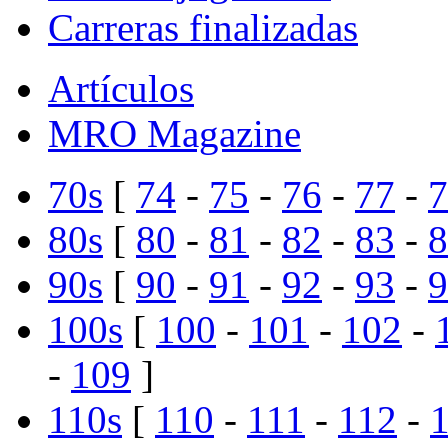
Carreras finalizadas
Artículos
MRO Magazine
70s
[
74
-
75
-
76
-
77
-
7
80s
[
80
-
81
-
82
-
83
-
8
90s
[
90
-
91
-
92
-
93
-
9
100s
[
100
-
101
-
102
-
-
109
]
110s
[
110
-
111
-
112
-