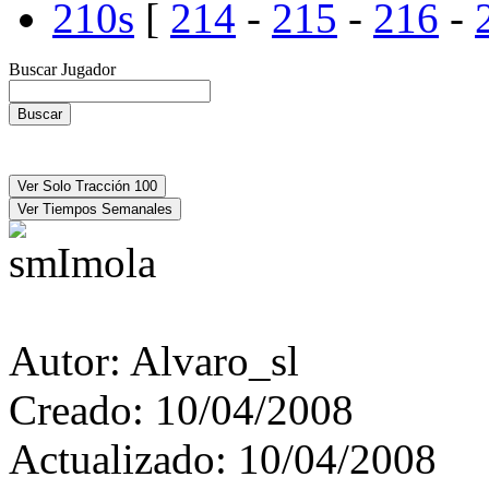
210s
[
214
-
215
-
216
-
Buscar Jugador
Imola
Autor:
Alvaro_sl
Creado:
10/04/2008
Actualizado:
10/04/2008