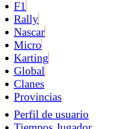
F1
Rally
Nascar
Micro
Karting
Global
Clanes
Provincias
Perfil de usuario
Tiempos Jugador