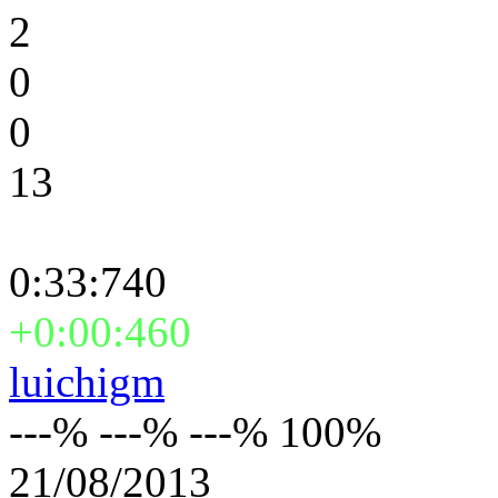
2
0
0
13
0:33:740
+0:00:460
luichigm
---% ---% ---% 100%
21/08/2013