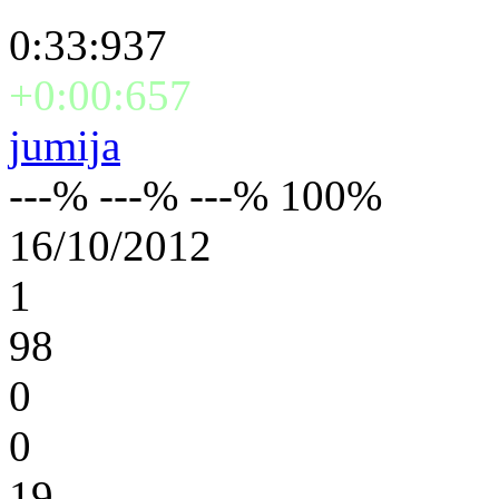
0:33:937
+0:00:657
jumija
---% ---% ---% 100%
16/10/2012
1
98
0
0
19