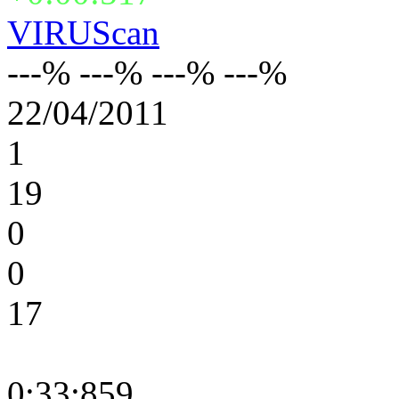
VIRUScan
---% ---% ---% ---%
22/04/2011
1
19
0
0
17
0:33:859