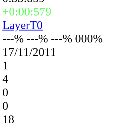
+0:00:579
LayerT0
---% ---% ---% 000%
17/11/2011
1
4
0
0
18