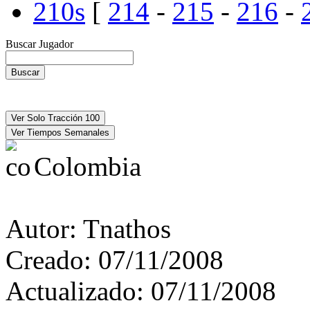
210s
[
214
-
215
-
216
-
Buscar Jugador
Colombia
Autor:
Tnathos
Creado:
07/11/2008
Actualizado:
07/11/2008