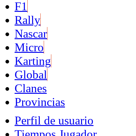
F1
Rally
Nascar
Micro
Karting
Global
Clanes
Provincias
Perfil de usuario
Tiempos Jugador