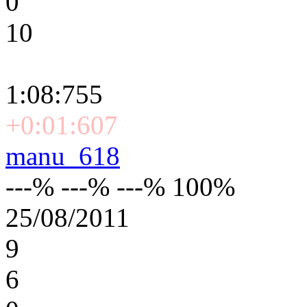
0
10
1:08:755
+0:01:607
manu_618
---% ---% ---% 100%
25/08/2011
9
6