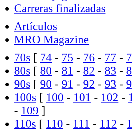
Carreras finalizadas
Artículos
MRO Magazine
70s
[
74
-
75
-
76
-
77
-
7
80s
[
80
-
81
-
82
-
83
-
8
90s
[
90
-
91
-
92
-
93
-
9
100s
[
100
-
101
-
102
-
-
109
]
110s
[
110
-
111
-
112
-