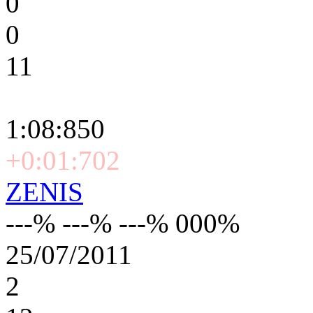
0
0
11
1:08:850
+0:01:702
ZENIS
---% ---% ---% 000%
25/07/2011
2