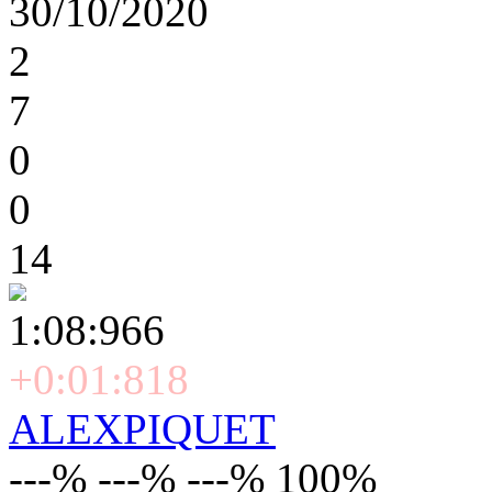
30/10/2020
2
7
0
0
14
1:08:966
+0:01:818
ALEXPIQUET
---% ---% ---% 100%