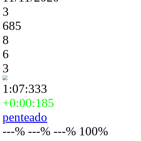
3
685
8
6
3
1:07:333
+0:00:185
penteado
---% ---% ---% 100%