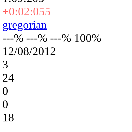
+0:02:055
gregorian
---% ---% ---% 100%
12/08/2012
3
24
0
0
18