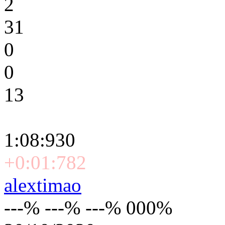
2
31
0
0
13
1:08:930
+0:01:782
alextimao
---% ---% ---% 000%