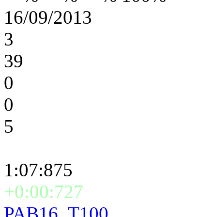
16/09/2013
3
39
0
0
5
1:07:875
+0:00:727
PAB16_T100