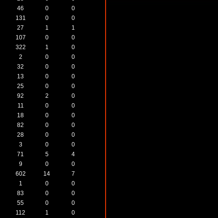
46
0
0
131
0
0
27
1
1
107
0
0
322
1
0
2
0
0
32
0
0
13
0
0
25
0
0
92
2
0
11
0
0
18
0
0
82
0
0
28
0
0
3
0
0
71
5
4
9
0
0
602
14
7
1
0
0
83
0
0
55
0
0
112
1
0