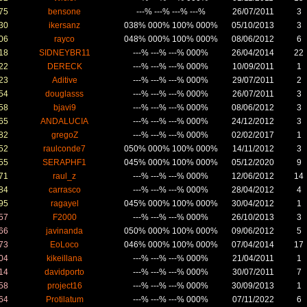
75
bensone
---% ---% ---% ---%
26/07/2011
3
30
ikersanz
038% 000% 100% 000%
05/10/2013
3
06
rayco
048% 000% 100% 000%
08/06/2012
6
18
SIDNEYBR11
---% ---% ---% 000%
26/04/2014
22
22
DERECK
---% ---% ---% 000%
10/09/2011
1
23
Aditive
---% ---% ---% 000%
29/07/2011
2
54
douglasss
---% ---% ---% 000%
26/07/2011
3
58
bjavi9
---% ---% ---% 000%
08/06/2012
3
65
ANDALUCIA
---% ---% ---% 000%
24/12/2012
3
82
gregoZ
---% ---% ---% 000%
02/02/2017
1
52
raulconde7
050% 000% 100% 000%
14/11/2012
3
55
SERAPHF1
045% 000% 100% 000%
05/12/2020
9
71
raul_z
---% ---% ---% 000%
12/06/2012
14
84
carrasco
---% ---% ---% 000%
28/04/2012
4
95
ragayel
045% 000% 100% 000%
30/04/2012
1
57
F2000
---% ---% ---% 000%
26/10/2013
3
66
javinanda
050% 000% 100% 000%
09/06/2012
5
73
EoLoco
046% 000% 100% 000%
07/04/2014
17
04
kikeillana
---% ---% ---% 000%
21/04/2011
1
14
davidporto
---% ---% ---% 000%
30/07/2011
7
58
project16
---% ---% ---% 000%
30/09/2013
1
64
Protilatum
---% ---% ---% 000%
07/11/2022
6