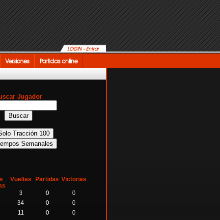
LOGIN - Entrar
Versiones
Partidas online
uscar Jugador
s
Vueltas
Partidas
Victorias
as
3
0
0
34
0
0
11
0
0