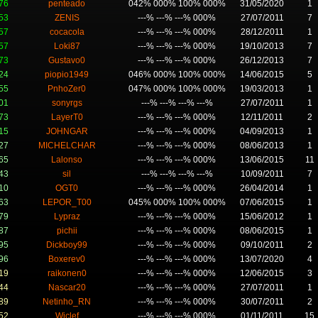
76
penteado
042% 000% 100% 000%
31/05/2020
1
53
ZENIS
---% ---% ---% 000%
27/07/2011
7
57
cocacola
---% ---% ---% 000%
28/12/2011
1
57
Loki87
---% ---% ---% 000%
19/10/2013
7
73
Gustavo0
---% ---% ---% 000%
26/12/2013
7
24
piopio1949
046% 000% 100% 000%
14/06/2015
5
55
PnhoZer0
047% 000% 100% 000%
19/03/2013
1
01
sonyrgs
---% ---% ---% ---%
27/07/2011
1
73
LayerT0
---% ---% ---% 000%
12/11/2011
2
15
JOHNGAR
---% ---% ---% 000%
04/09/2013
1
27
MICHELCHAR
---% ---% ---% 000%
08/06/2013
1
65
Lalonso
---% ---% ---% 000%
13/06/2015
11
43
sil
---% ---% ---% ---%
10/09/2011
7
10
OGT0
---% ---% ---% 000%
26/04/2014
1
63
LEPOR_T00
045% 000% 100% 000%
07/06/2015
1
79
Lypraz
---% ---% ---% 000%
15/06/2012
1
87
pichii
---% ---% ---% 000%
08/06/2015
1
95
Dickboy99
---% ---% ---% 000%
09/10/2011
2
96
Boxerev0
---% ---% ---% 000%
13/07/2020
4
19
raikonen0
---% ---% ---% 000%
12/06/2015
3
44
Nascar20
---% ---% ---% 000%
27/07/2011
1
89
Netinho_RN
---% ---% ---% 000%
30/07/2011
2
52
Wiclef
---% ---% ---% 000%
01/11/2011
15