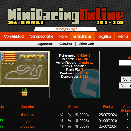
Descargar juego
Comunidad
Campeonatos
Rank
Estadísticas
Registros
Prensa
Jugadores
Circuitos
Visitas web
Referencia:
0:53:049
B
Record:
0:44:208
Autor Record:
alextimao
Rank General:
S
Rank F1:
N
Puntuación:
7.5109
Descargas:
23912
cia
Jugador
Setup
Fecha
Vece
Subid
alextimao
---% ---% ---% 000%
25/07/2024
7
37
gc
---% ---% ---% 000%
04/06/2020
6
77
piquet00
---% ---% ---% 000%
25/07/2024
9