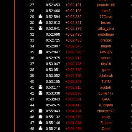
27
0:52:453
+0:02:191
juanete100
28
0:52:460
+0:02:198
titan2
29
0:52:594
+0:02:332
77Dave
30
0:52:613
+0:02:351
lecrec
31
0:52:641
+0:02:379
alka_zero
32
0:52:698
+0:02:436
embdiego
33
0:52:725
+0:02:463
gregox
34
0:52:807
+0:02:545
mig09
35
0:52:847
+0:02:585
PAVIAS
36
0:52:975
+0:02:713
satoral
37
0:53:047
+0:02:785
rico18
38
0:53:051
+0:02:789
garrr
39
0:53:052
+0:02:790
eduferah
40
0:53:105
+0:02:843
TUTU
41
0:53:177
+0:02:915
acidofil
42
0:53:338
+0:03:076
guille777
43
0:53:843
+0:03:581
GAA
44
0:54:675
+0:04:413
e. ibrjam
45
0:55:043
+0:04:781
charlycc78
46
0:55:132
+0:04:870
rosty
47
0:55:146
+0:04:884
Fulano
48
0:55:216
+0:04:954
Taino