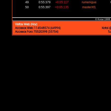
49
0:55:379
+0:05:117
rumenigue
50
0:55:397
+0:05:135
masterXf1
© Kotai 1988
Visitas Web (Hoy)
Accesos Web 114548574 (64994)
Kotai 
Accesos Foro 75520398 (33754)
Tu