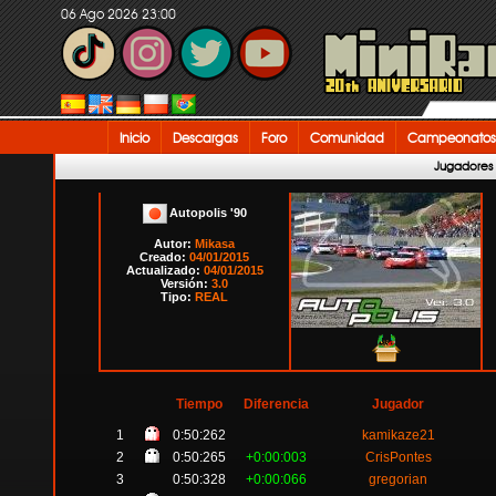
06 Ago 2026 23:00
Inicio
Descargas
Foro
Comunidad
Campeonatos
Jugadores
Autopolis '90
Autor:
Mikasa
Creado:
04/01/2015
Actualizado:
04/01/2015
Versión:
3.0
Tipo:
REAL
Tiempo
Diferencia
Jugador
1
0:50:262
kamikaze21
2
0:50:265
+0:00:003
CrisPontes
3
0:50:328
+0:00:066
gregorian