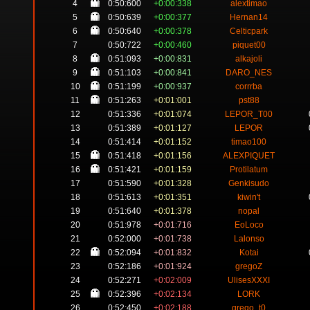
4
0:50:600
+0:00:338
alextimao
5
0:50:639
+0:00:377
Hernan14
6
0:50:640
+0:00:378
Celticpark
7
0:50:722
+0:00:460
piquet00
8
0:51:093
+0:00:831
alkajoli
9
0:51:103
+0:00:841
DARO_NES
10
0:51:199
+0:00:937
corrrba
11
0:51:263
+0:01:001
pst88
12
0:51:336
+0:01:074
LEPOR_T00
13
0:51:389
+0:01:127
LEPOR
14
0:51:414
+0:01:152
timao100
15
0:51:418
+0:01:156
ALEXPIQUET
16
0:51:421
+0:01:159
Protilatum
17
0:51:590
+0:01:328
Genkisudo
18
0:51:613
+0:01:351
kiwin't
19
0:51:640
+0:01:378
nopal
20
0:51:978
+0:01:716
EoLoco
21
0:52:000
+0:01:738
Lalonso
22
0:52:094
+0:01:832
Kotai
23
0:52:186
+0:01:924
gregoZ
24
0:52:271
+0:02:009
UlisesXXXI
25
0:52:396
+0:02:134
LORK
26
0:52:450
+0:02:188
grego_t0