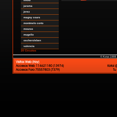
imola
jarama
jerez
magny cours
montmelo corto
mouras
mugello
oschersleben
valencia
20 Circuitos
© Kotai 1988
Visitas Web (Hoy)
Accesos Web 114621180 (13974)
Kotai 
Accesos Foro 75557803 (7379)
Tu