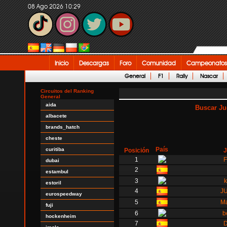
08 Ago 2026 10:29
Inicio
Descargas
Foro
Comunidad
Campeonatos
General
F1
Rally
Nascar
Circuitos del Ranking
General
aida
Buscar Ju
albacete
brands_hatch
cheste
País
curitiba
Posición
1
dubai
2
estambul
3
estoril
4
J
eurospeedway
5
M
fuji
6
b
hockenheim
7