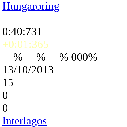
Hungaroring
0:40:731
+0:01:365
---% ---% ---% 000%
13/10/2013
15
0
0
Interlagos