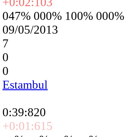
+0:02:103
047% 000% 100% 000%
09/05/2013
7
0
0
Estambul
0:39:820
+0:01:615