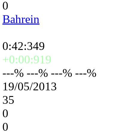
0
Bahrein
0:42:349
+0:00:919
---% ---% ---% ---%
19/05/2013
35
0
0