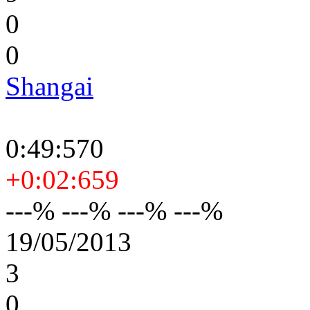
0
0
Shangai
0:49:570
+0:02:659
---% ---% ---% ---%
19/05/2013
3
0