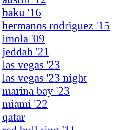
baku '16
hermanos rodriguez '15
imola '09
jeddah '21
las vegas '23
las vegas '23 night
marina bay '23
miami '22
qatar
red bull ring '11