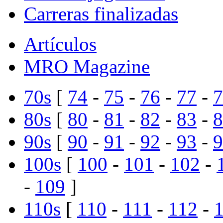
Carreras finalizadas
Artículos
MRO Magazine
70s
[
74
-
75
-
76
-
77
-
7
80s
[
80
-
81
-
82
-
83
-
8
90s
[
90
-
91
-
92
-
93
-
9
100s
[
100
-
101
-
102
-
-
109
]
110s
[
110
-
111
-
112
-