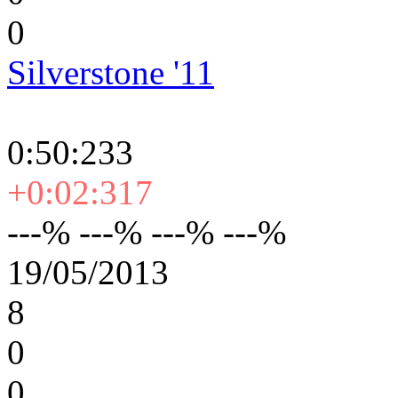
0
Silverstone '11
0:50:233
+0:02:317
---% ---% ---% ---%
19/05/2013
8
0
0