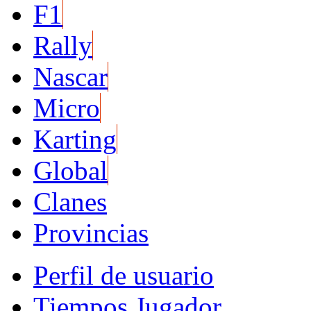
F1
Rally
Nascar
Micro
Karting
Global
Clanes
Provincias
Perfil de usuario
Tiempos Jugador