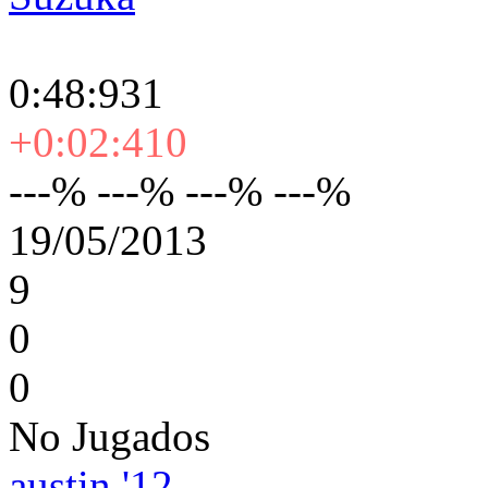
0:48:931
+0:02:410
---% ---% ---% ---%
19/05/2013
9
0
0
No Jugados
austin '12