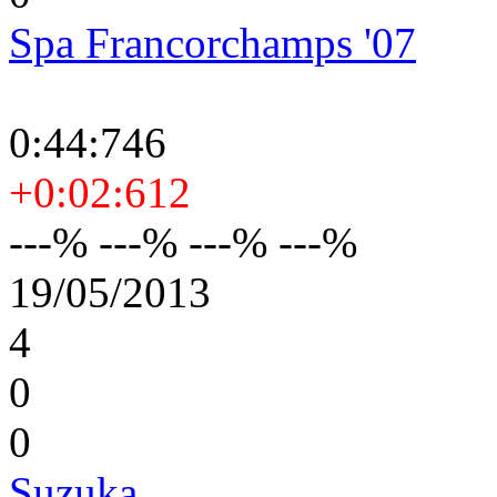
Spa Francorchamps '07
0:44:746
+0:02:612
---% ---% ---% ---%
19/05/2013
4
0
0
Suzuka