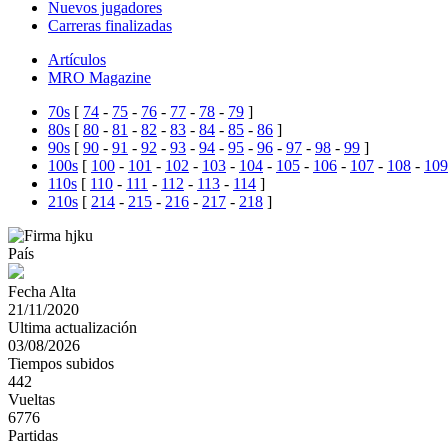
Nuevos jugadores
Carreras finalizadas
Artículos
MRO Magazine
70s
[
74
-
75
-
76
-
77
-
78
-
79
]
80s
[
80
-
81
-
82
-
83
-
84
-
85
-
86
]
90s
[
90
-
91
-
92
-
93
-
94
-
95
-
96
-
97
-
98
-
99
]
100s
[
100
-
101
-
102
-
103
-
104
-
105
-
106
-
107
-
108
-
109
110s
[
110
-
111
-
112
-
113
-
114
]
210s
[
214
-
215
-
216
-
217
-
218
]
País
Fecha Alta
21/11/2020
Ultima actualización
03/08/2026
Tiempos subidos
442
Vueltas
6776
Partidas