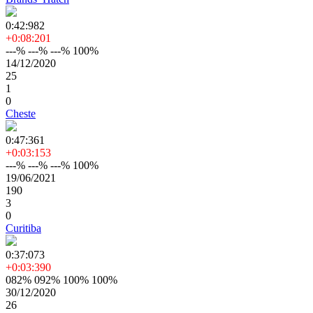
0:42:982
+0:08:201
---% ---% ---% 100%
14/12/2020
25
1
0
Cheste
0:47:361
+0:03:153
---% ---% ---% 100%
19/06/2021
190
3
0
Curitiba
0:37:073
+0:03:390
082% 092% 100% 100%
30/12/2020
26