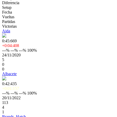
Diferencia
Setup
Fecha
Vueltas
Partidas
Victorias
Aida
0:45:669
+0:04:408
---% ---% ---% 100%
24/11/2020
5
0
0
Albacete
0:42:435
+0:01:157
---% ---% ---% 100%
20/11/2022
113
4
1
Brands_Hatch