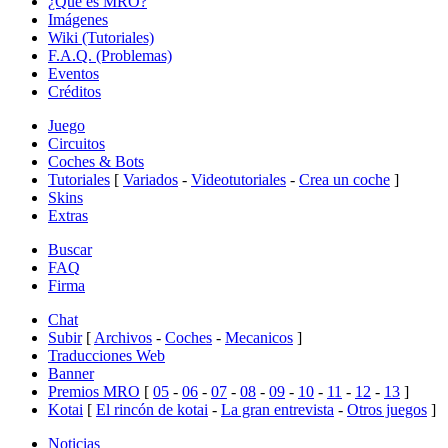
¿Qué es MRO?
Imágenes
Wiki (Tutoriales)
F.A.Q. (Problemas)
Eventos
Créditos
Juego
Circuitos
Coches & Bots
Tutoriales
[
Variados
-
Videotutoriales
-
Crea un coche
]
Skins
Extras
Buscar
FAQ
Firma
Chat
Subir
[
Archivos
-
Coches
-
Mecanicos
]
Traducciones Web
Banner
Premios MRO
[
05
-
06
-
07
-
08
-
09
-
10
-
11
-
12
-
13
]
Kotai
[
El rincón de kotai
-
La gran entrevista
-
Otros juegos
]
Noticias