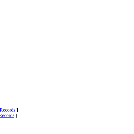
Records
]
Records
]