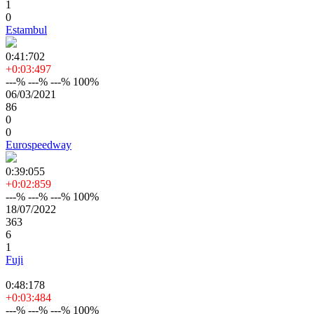
1
0
Estambul
0:41:702
+0:03:497
---% ---% ---% 100%
06/03/2021
86
0
0
Eurospeedway
0:39:055
+0:02:859
---% ---% ---% 100%
18/07/2022
363
6
1
Fuji
0:48:178
+0:03:484
---% ---% ---% 100%