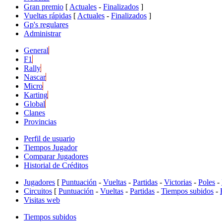
Gran premio
[
Actuales
-
Finalizados
]
Vueltas rápidas
[
Actuales
-
Finalizados
]
Gp's regulares
Administrar
General
F1
Rally
Nascar
Micro
Karting
Global
Clanes
Provincias
Perfil de usuario
Tiempos Jugador
Comparar Jugadores
Historial de Créditos
Jugadores
[
Puntuación
-
Vueltas
-
Partidas
-
Victorias
-
Poles
-
Circuitos
[
Puntuación
-
Vueltas
-
Partidas
-
Tiempos subidos
-
Visitas web
Tiempos subidos