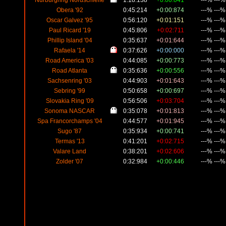
Obera '92
0:45:214
+0:00:874
---% ---
Oscar Galvez '95
0:56:120
+0:01:151
---% ---
Paul Ricard '19
0:45:806
+0:02:711
---% ---
Phillip Island '04
0:35:637
+0:01:644
---% ---
Rafaela '14
0:37:626
+0:00:000
---% ---
Road America '03
0:44:085
+0:00:773
---% ---
Road Atlanta
0:35:636
+0:00:556
---% ---
Sachsenring '03
0:44:903
+0:01:643
---% ---
Sebring '99
0:50:658
+0:00:697
---% ---
Slovakia Ring '09
0:56:506
+0:03:704
---% ---
Sonoma NASCAR
0:35:078
+0:01:813
---% ---
Spa Francorchamps '04
0:44:577
+0:01:945
---% ---
Sugo '87
0:35:934
+0:00:741
---% ---
Termas '13
0:41:201
+0:02:715
---% ---
Valare Land
0:38:201
+0:02:606
---% ---
Zolder '07
0:32:984
+0:00:446
---% ---