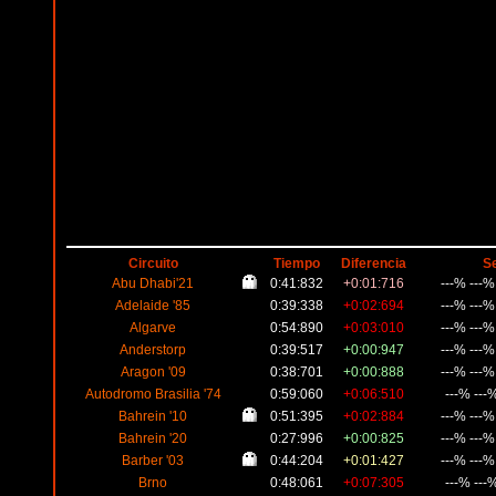
Circuito
Tiempo
Diferencia
S
Abu Dhabi'21
0:41:832
+0:01:716
---% ---
Adelaide '85
0:39:338
+0:02:694
---% ---
Algarve
0:54:890
+0:03:010
---% ---
Anderstorp
0:39:517
+0:00:947
---% ---
Aragon '09
0:38:701
+0:00:888
---% ---
Autodromo Brasilia '74
0:59:060
+0:06:510
---% ---
Bahrein '10
0:51:395
+0:02:884
---% ---
Bahrein '20
0:27:996
+0:00:825
---% ---
Barber '03
0:44:204
+0:01:427
---% ---
Brno
0:48:061
+0:07:305
---% ---