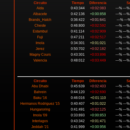
Circuito
Tiempo
Diferencia
S
Aida
0:43:344
+0:02:083
---% ---
Albacete
0:42:136
+0:00:858
---% ---
Brands_Hatch
0:36:422
+0:01:641
---% ---
Cheste
0:46:800
+0:02:592
---% ---
Estambul
0:41:114
+0:02:909
---% ---
Fuji
0:47:211
+0:02:517
---% ---
Imola
0:34:301
+0:01:021
---% ---
Jerez
0:50:702
+0:02:182
---% ---
Magny Cours
0:43:301
+0:03:896
---% ---
Valencia
0:48:012
+0:03:449
---% ---
Circuito
Tiempo
Diferencia
S
Abu Dhabi
0:45:639
+0:02:403
---% ---
Bahrein
0:44:120
+0:02:690
---% ---
Baku '16
0:46:016
+0:01:110
---% ---
Hermanos Rodriguez '15
0:40:407
+0:01:022
---% ---
Hungaroring
0:41:491
+0:02:125
---% ---
Imola '09
0:33:893
+0:00:853
---% ---
Interlagos
0:43:342
+0:01:471
---% ---
Jeddah '21
0:41:999
+0:00:956
---% ---