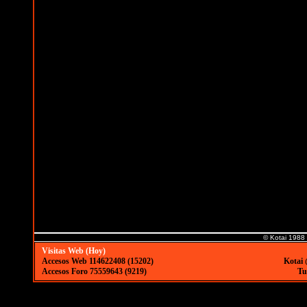
© Kotai 1988
Visitas Web (Hoy)
Accesos Web 114622408 (15202)
Kotai 
Accesos Foro 75559643 (9219)
Tu