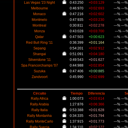
Las Vegas '23 Night
0:43:250
+0:03:129
---% ---
Melbourne
0:46:970
+0:02:693
---% ---
Monaco
0:47:216
+0:02:602
---% ---
Montmelo
0:47:935
+0:03:230
---% ---
Montreal
0:30:811
+0:02:278
---% ---
Monza
0:43:028
+0:03:700
---% ---
Qatar
0:47:503
+0:00:623
---% ---
Red Bull Ring '11
0:36:399
+0:01:164
---% ---
Sepang
0:54:201
+0:02:912
---% ---
Shangai
0:51:091
+0:04:180
---% ---
Silverstone '11
0:49:543
+0:01:627
---% ---
Spa Francorchamps '07
0:44:988
+0:02:854
---% ---
Suzuka
0:47:406
+0:00:885
---% ---
Zandvoort
0:45:990
+0:02:699
---% ---
Circuito
Tiempo
Diferencia
S
Rally Africa
1:00:073
+0:03:614
---% ---
Rally Arabia
1:27:876
+0:06:366
---% ---
Rally Italia
0:53:388
+0:01:628
---% ---
Rally Montanha
0:34:335
+0:01:794
---% ---
Rally MonteCarlo
1:37:915
+0:01:773
---% ---
Rally Suecia
1:34:110
+0:02:122
---% ---