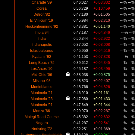
Charade '89
0:46:027
+0:03:832
---% ---
Corea
0:56:729
+0:10:459
---% ---
Detroit '82
0:47:180
+0:01:505
---% ---
El Villicum '19
0:45:984
+0:02:310
---% ---
Hockenheimring '92
0:43:381
+0:01:140
---% ---
Imola 94
0:47:187
+0:04:846
---% ---
India
0:50:344
+0:02:922
---% ---
Indianapolis
0:37:052
+0:03:008
---% ---
Islas baleares
0:45:950
+0:04:516
---% ---
Kyalami '92
0:41:153
+0:07:328
---% ---
Long Beach '75
0:39:612
+0:04:345
---% ---
Los Arcos '10
0:45:187
+0:03:496
---% ---
Mid-Ohio '06
0:38:038
+0:00:875
---% ---
Misano '08
0:48:823
+0:02:407
---% ---
Monteblanco
0:48:766
+0:04:826
---% ---
Montmelo '21
0:46:910
+0:01:161
---% ---
Montmelo '23
0:47:080
+0:01:433
---% ---
Montmelo '91
0:47:649
+0:01:344
---% ---
Monza '66
0:29:970
+0:02:287
---% ---
Motegi Road Course
0:45:382
+0:02:632
---% ---
Nogaro
0:41:287
+0:02:541
---% ---
Norisring '72
0:32:251
+0:01:869
---% ---
Nurburgring Nordschleife
1:18:138
+0:00:041
---% ---