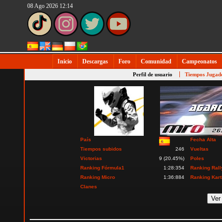
08 Ago 2026 12:14
Inicio
Descargas
Foro
Comunidad
Campeonatos
Perfil de usuario
Tiempos Jugad
País
Fecha Alta
Tiempos subidos
246
Vueltas
Victorias
9 (20.45%)
Poles
Ranking Fórmula1
1:28:354
Ranking Rall
Ranking Micro
1:36:884
Ranking Kart
Clanes