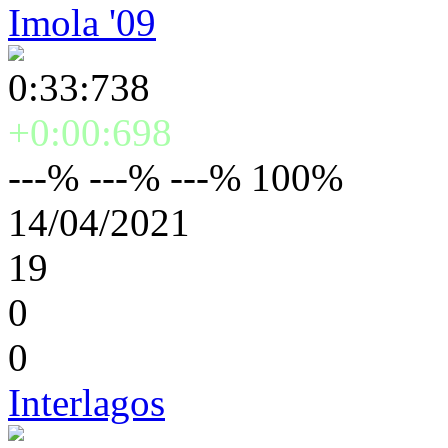
Imola '09
0:33:738
+0:00:698
---% ---% ---% 100%
14/04/2021
19
0
0
Interlagos