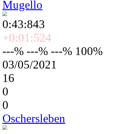
Mugello
0:43:843
+0:01:524
---% ---% ---% 100%
03/05/2021
16
0
0
Oschersleben