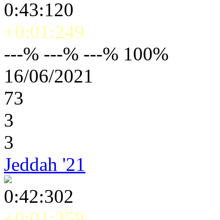
0:43:120
+0:01:249
---% ---% ---% 100%
16/06/2021
73
3
3
Jeddah '21
0:42:302
+0:01:259