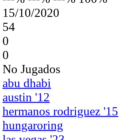
15/10/2020
54
0
0
No Jugados
abu dhabi
austin '12
hermanos rodriguez '15
hungaroring
las vegas '23