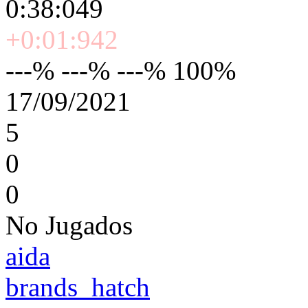
0:38:049
+0:01:942
---% ---% ---% 100%
17/09/2021
5
0
0
No Jugados
aida
brands_hatch