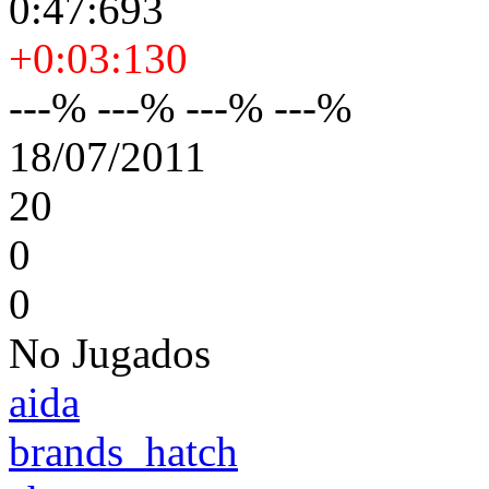
0:47:693
+0:03:130
---% ---% ---% ---%
18/07/2011
20
0
0
No Jugados
aida
brands_hatch