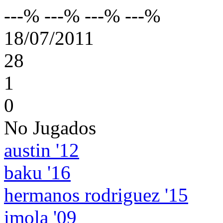
---% ---% ---% ---%
18/07/2011
28
1
0
No Jugados
austin '12
baku '16
hermanos rodriguez '15
imola '09