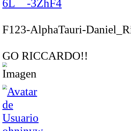
6L__-3ZhF4
F123-AlphaTauri-Daniel_R
GO RICCARDO!!
ohninvw