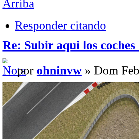
Arriba
Responder citando
Re: Subir aqui los coches 
por
ohninvw
» Dom Feb 