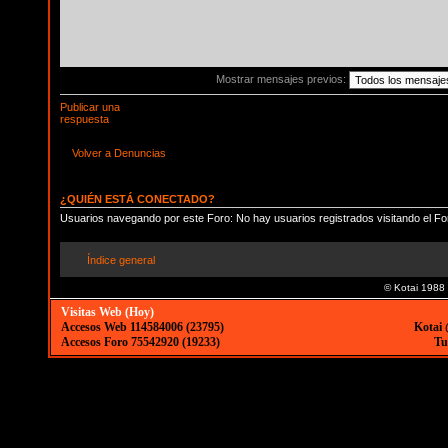
Mostrar mensajes previos:
Publicar una
respuesta
Volver a Denuncias
¿QUIÉN ESTÁ CONECTADO?
Usuarios navegando por este Foro: No hay usuarios registrados visitando el Fo
Índice general
© Kotai 1988
Visitas Web (Hoy)
Accesos Web 114584006 (23795)
Kotai 
Accesos Foro 75542920 (19233)
Tu