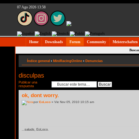
07 Ago 2026 13:58
Home
Downloads
Forum
Community
Meisterschaften
Busca
Índice general
‹
MiniRacingOnline
‹
Denuncias
disculpas
Publicar una
respuesta
ok, dont worry.
por
EoLoco
» Vie Nov 05, 2010 10:15 am
...saluds, EoLoco.