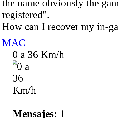
the name obviously the gam
registered".
How can I recover my in-
MAC
0 a 36 Km/h
Mensajes:
1