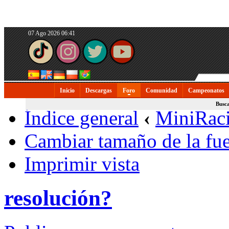
07 Ago 2026 06:41
Inicio
Descargas
Foro
Comunidad
Campeonatos
Busc
Índice general
‹
MiniRac
Cambiar tamaño de la fu
Imprimir vista
resolución?