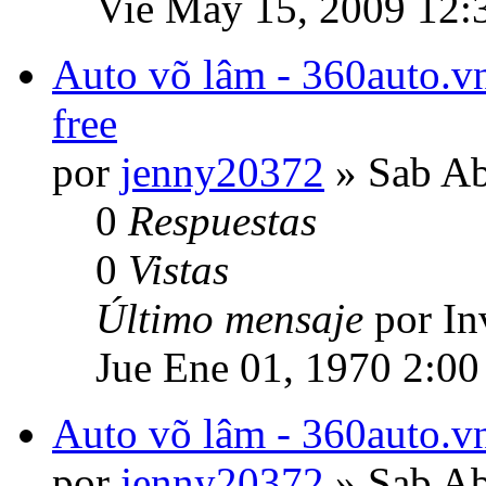
Vie May 15, 2009 12:
Auto võ lâm - 360auto.vn
free
por
jenny20372
» Sab Ab
0
Respuestas
0
Vistas
Último mensaje
por In
Jue Ene 01, 1970 2:00
Auto võ lâm - 360auto.vn
por
jenny20372
» Sab Ab