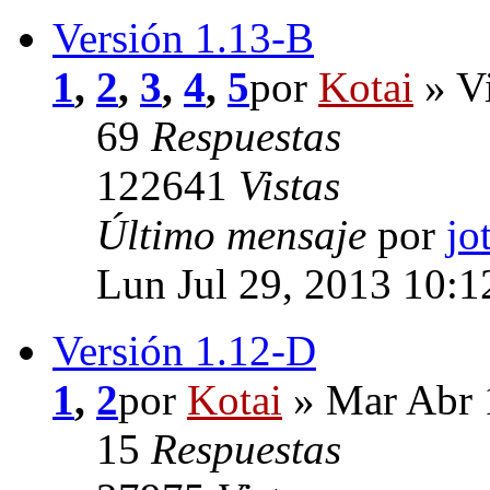
Versión 1.13-B
1
,
2
,
3
,
4
,
5
por
Kotai
» Vi
69
Respuestas
122641
Vistas
Último mensaje
por
jo
Lun Jul 29, 2013 10:
Versión 1.12-D
1
,
2
por
Kotai
» Mar Abr 
15
Respuestas