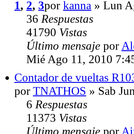
1
,
2
,
3
por
kanna
» Lun A
36
Respuestas
41790
Vistas
Último mensaje
por
Al
Mié Ago 11, 2010 7:4
Contador de vueltas R10
por
TNATHOS
» Sab Jun
6
Respuestas
11373
Vistas
Último mensaje
por
Ai