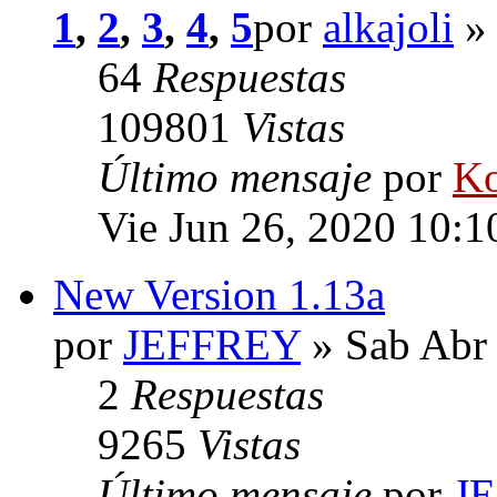
1
,
2
,
3
,
4
,
5
por
alkajoli
» 
64
Respuestas
109801
Vistas
Último mensaje
por
Ko
Vie Jun 26, 2020 10:1
New Version 1.13a
por
JEFFREY
» Sab Abr 
2
Respuestas
9265
Vistas
Último mensaje
por
J