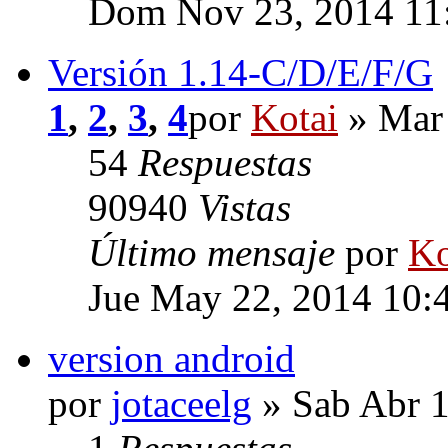
Dom Nov 23, 2014 11
Versión 1.14-C/D/E/F/G
1
,
2
,
3
,
4
por
Kotai
» Mar 
54
Respuestas
90940
Vistas
Último mensaje
por
Ko
Jue May 22, 2014 10:
version android
por
jotaceelg
» Sab Abr 1