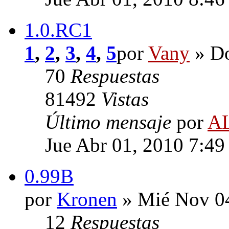
1.0.RC1
1
,
2
,
3
,
4
,
5
por
Vany
» Do
70
Respuestas
81492
Vistas
Último mensaje
por
A
Jue Abr 01, 2010 7:4
0.99B
por
Kronen
» Mié Nov 04
12
Respuestas