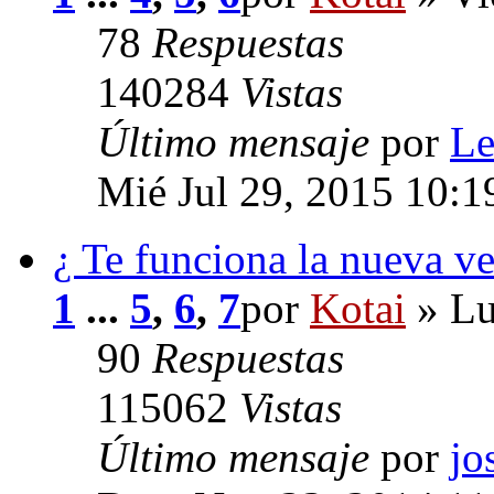
78
Respuestas
140284
Vistas
Último mensaje
por
L
Mié Jul 29, 2015 10:
¿ Te funciona la nueva v
1
...
5
,
6
,
7
por
Kotai
» Lu
90
Respuestas
115062
Vistas
Último mensaje
por
jo