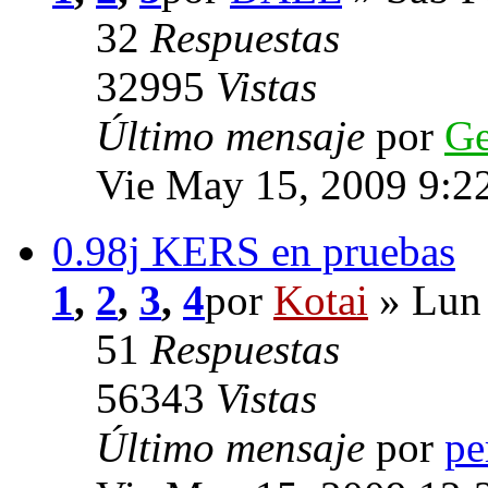
32
Respuestas
32995
Vistas
Último mensaje
por
G
Vie May 15, 2009 9:2
0.98j KERS en pruebas
1
,
2
,
3
,
4
por
Kotai
» Lun 
51
Respuestas
56343
Vistas
Último mensaje
por
pe