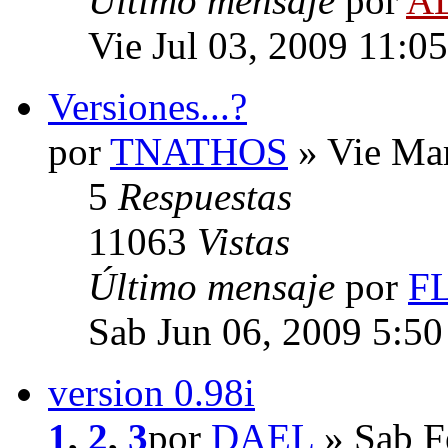
Último mensaje
por
A
Vie Jul 03, 2009 11:0
Versiones...?
por
TNATHOS
» Vie Mar
5
Respuestas
11063
Vistas
Último mensaje
por
FL
Sab Jun 06, 2009 5:5
version 0.98i
1
,
2
,
3
por
DAEL
» Sab F