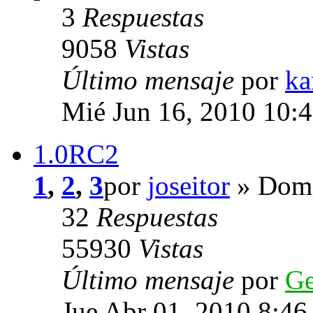
3
Respuestas
9058
Vistas
Último mensaje
por
ka
Mié Jun 16, 2010 10:
1.0RC2
1
,
2
,
3
por
joseitor
» Dom 
32
Respuestas
55930
Vistas
Último mensaje
por
G
Jue Abr 01, 2010 8:4