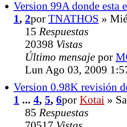
Version 99A donde esta e
1
,
2
por
TNATHOS
» Mié
15
Respuestas
20398
Vistas
Último mensaje
por
M
Lun Ago 03, 2009 1:5
Version 0.98K revisión 
1
...
4
,
5
,
6
por
Kotai
» Sa
85
Respuestas
70517
Vistas