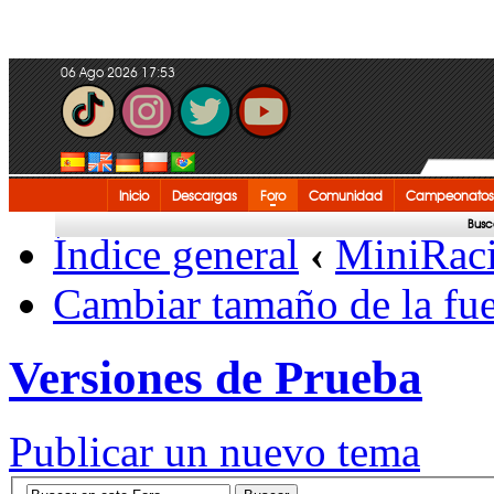
06 Ago 2026 17:53
Inicio
Descargas
Foro
Comunidad
Campeonatos
Busc
Índice general
‹
MiniRac
Cambiar tamaño de la fu
Versiones de Prueba
Publicar un nuevo tema