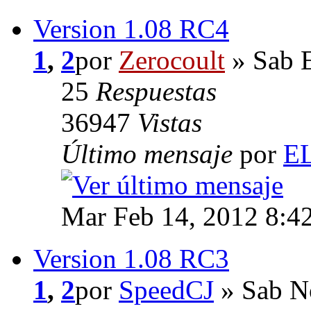
Version 1.08 RC4
1
,
2
por
Zerocoult
» Sab 
25
Respuestas
36947
Vistas
Último mensaje
por
E
Mar Feb 14, 2012 8:4
Version 1.08 RC3
1
,
2
por
SpeedCJ
» Sab N