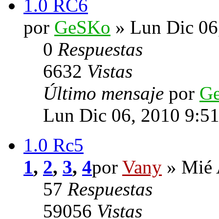
1.0 RC6
por
GeSKo
» Lun Dic 06
0
Respuestas
6632
Vistas
Último mensaje
por
G
Lun Dic 06, 2010 9:5
1.0 Rc5
1
,
2
,
3
,
4
por
Vany
» Mié 
57
Respuestas
59056
Vistas