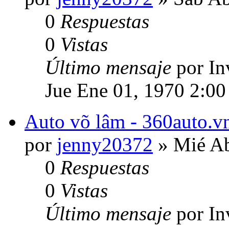
0
Respuestas
0
Vistas
Último mensaje
por In
Jue Ene 01, 1970 2:00
Auto võ lâm - 360auto.vn
por
jenny20372
» Mié Ab
0
Respuestas
0
Vistas
Último mensaje
por In