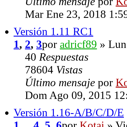
Último mensaje
por
Ko
Mar Ene 23, 2018 1:5
Versión 1.11 RC1
1
,
2
,
3
por
adricf89
» Lun
40
Respuestas
78604
Vistas
Último mensaje
por
Ko
Dom Ago 09, 2015 12
Versión 1.16-A/B/C/D/E
1
...
4
,
5
,
6
por
Kotai
» Vi