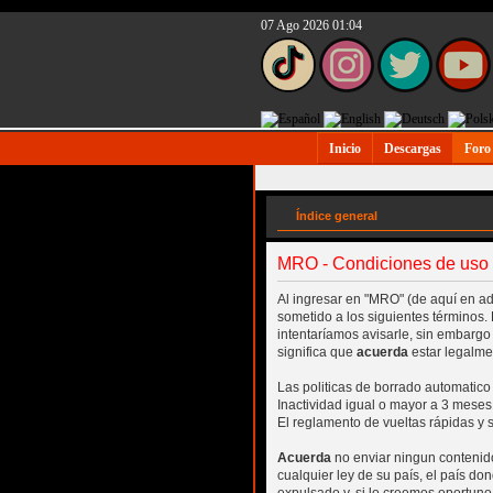
07 Ago 2026 01:04
Inicio
Descargas
Foro
Índice general
MRO - Condiciones de uso
Al ingresar en "MRO" (de aquí en ade
sometido a los siguientes términos.
intentaríamos avisarle, sin embarg
significa que
acuerda
estar legalme
Las politicas de borrado automatico
Inactividad igual o mayor a 3 meses
El reglamento de vueltas rápidas y
Acuerda
no enviar ningun contenido
cualquier ley de su país, el país 