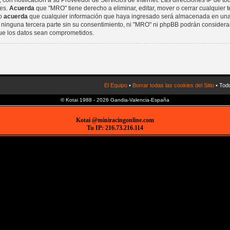
 con notificación a su Proveedor de Servicios de Internet. Las direcciones IP de t
nes.
Acuerda
que "MRO" tiene derecho a eliminar, editar, mover o cerrar cualquier
io
acuerda
que cualquier información que haya ingresado será almacenada en una
 ninguna tercera parte sin su consentimiento, ni "MRO" ni phpBB podrán considera
que los datos sean comprometidos.
El Equipo
•
Borrar todas las cookies del Sitio
• Todo
© Kotai 1988 - 2026 Gandia-Valencia-España
Kotai @miniracingonline.com
Tu IP: 216.73.216.114