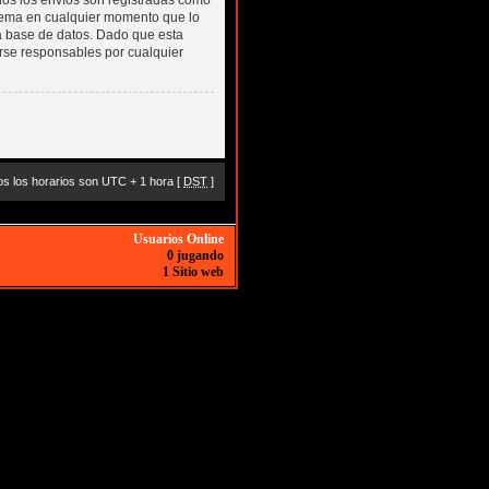
odos los envíos son registradas como
 tema en cualquier momento que lo
 base de datos. Dado que esta
rse responsables por cualquier
s los horarios son UTC + 1 hora [
DST
]
Usuarios Online
0 jugando
1 Sitio web