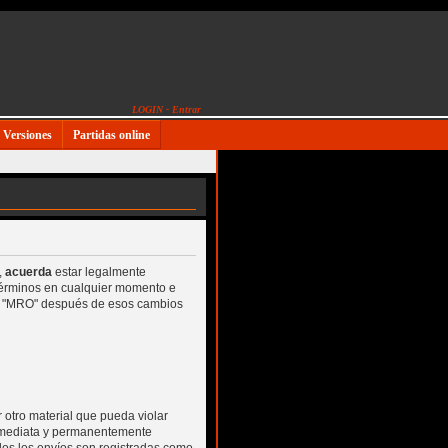
LOGIN - Entrar
Versiones
Partidas online
,
acuerda
estar legalmente
 términos en cualquier momento e
o a "MRO" después de esos cambios
 otro material que pueda violar
inmediata y permanentemente