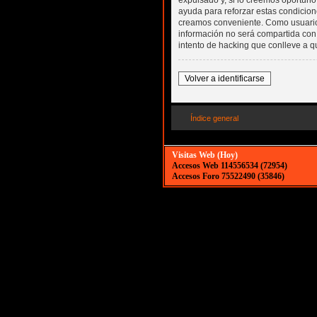
expulsado y, si lo creemos oportuno,
ayuda para reforzar estas condicio
creamos conveniente. Como usuar
información no será compartida con
intento de hacking que conlleve a 
Volver a identificarse
Índice general
Visitas Web (Hoy)
Accesos Web 114556534 (72954)
Accesos Foro 75522490 (35846)