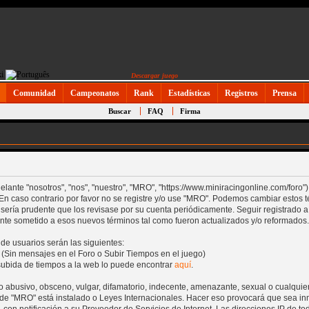
Descargar juego
Comunidad
Campeonatos
Rank
Estadísticas
Registros
Prensa
Buscar
FAQ
Firma
lante "nosotros", "nos", "nuestro", "MRO", "https://www.miniracingonline.com/foro")
 En caso contrario por favor no se registre y/o use "MRO". Podemos cambiar estos
o sería prudente que los revisase por su cuenta periódicamente. Seguir registrad
nte sometido a esos nuevos términos tal como fueron actualizados y/o reformados.
 de usuarios serán las siguientes:
 (Sin mensajes en el Foro o Subir Tiempos en el juego)
 subida de tiempos a la web lo puede encontrar
aquí
.
 abusivo, obsceno, vulgar, difamatorio, indecente, amenazante, sexual o cualquier
donde "MRO" está instalado o Leyes Internacionales. Hacer eso provocará que sea 