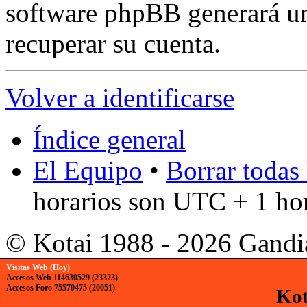
software phpBB generará un
recuperar su cuenta.
Volver a identificarse
Índice general
El Equipo
•
Borrar todas 
horarios son UTC + 1 ho
© Kotai 1988 - 2026 Gandi
Visitas Web (Hoy)
Accesos Web 114630529 (23323)
Accesos Foro 75570475 (20051)
Kot