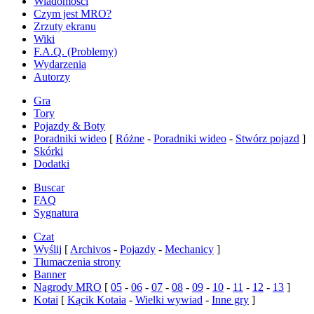
Wiadomości
Czym jest MRO?
Zrzuty ekranu
Wiki
F.A.Q. (Problemy)
Wydarzenia
Autorzy
Gra
Tory
Pojazdy & Boty
Poradniki wideo
[
Różne
-
Poradniki wideo
-
Stwórz pojazd
]
Skórki
Dodatki
Buscar
FAQ
Sygnatura
Czat
Wyślij
[
Archivos
-
Pojazdy
-
Mechanicy
]
Tłumaczenia strony
Banner
Nagrody MRO
[
05
-
06
-
07
-
08
-
09
-
10
-
11
-
12
-
13
]
Kotai
[
Kącik Kotaia
-
Wielki wywiad
-
Inne gry
]