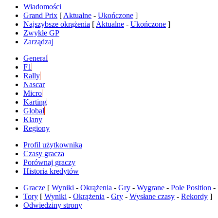
Wiadomości
Grand Prix
[
Aktualne
-
Ukończone
]
Najszybsze okrążenia
[
Aktualne
-
Ukończone
]
Zwykłe GP
Zarządzaj
General
F1
Rally
Nascar
Micro
Karting
Global
Klany
Regiony
Profil użytkownika
Czasy gracza
Porównaj graczy
Historia kredytów
Gracze
[
Wyniki
-
Okrążenia
-
Gry
-
Wygrane
-
Pole Position
-
Tory
[
Wyniki
-
Okrążenia
-
Gry
-
Wysłane czasy
-
Rekordy
]
Odwiedziny strony