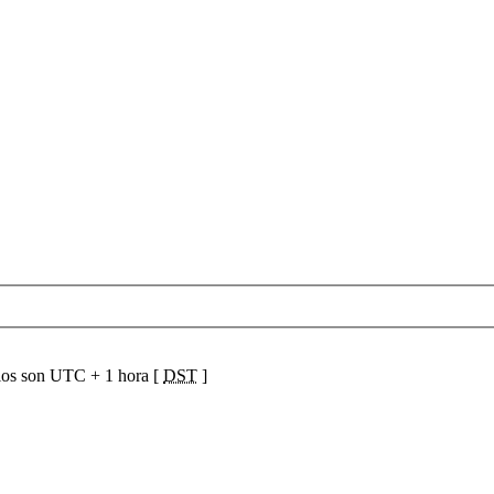
ios son UTC + 1 hora [
DST
]