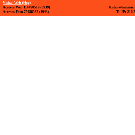
Visitas Web (Hoy)
Accesos Web 114490519 (6939)
Kotai @miniraci
Accesos Foro 75488587 (1943)
Tu IP: 216.