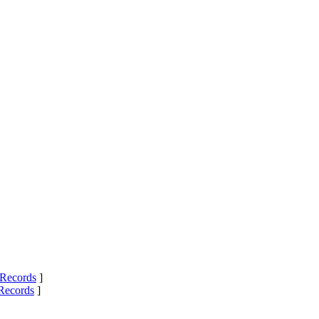
Records
]
Records
]