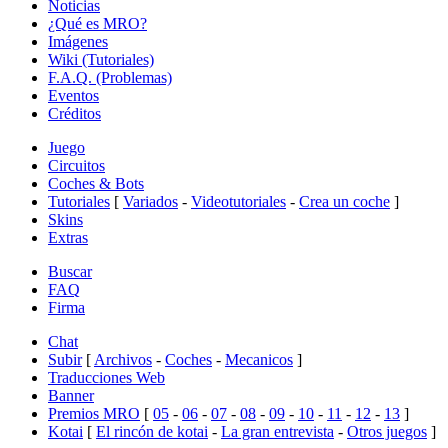
Noticias
¿Qué es MRO?
Imágenes
Wiki (Tutoriales)
F.A.Q. (Problemas)
Eventos
Créditos
Juego
Circuitos
Coches & Bots
Tutoriales
[
Variados
-
Videotutoriales
-
Crea un coche
]
Skins
Extras
Buscar
FAQ
Firma
Chat
Subir
[
Archivos
-
Coches
-
Mecanicos
]
Traducciones Web
Banner
Premios MRO
[
05
-
06
-
07
-
08
-
09
-
10
-
11
-
12
-
13
]
Kotai
[
El rincón de kotai
-
La gran entrevista
-
Otros juegos
]