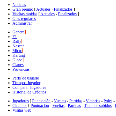
Noticias
Gran premio
[
Actuales
-
Finalizados
]
Vueltas rápidas
[
Actuales
-
Finalizados
]
Gp's regulares
Administrar
General
F1
Rally
Nascar
Micro
Karting
Global
Clanes
Provincias
Perfil de usuario
Tiempos Jugador
Comparar Jugadores
Historial de Créditos
Jugadores
[
Puntuación
-
Vueltas
-
Partidas
-
Victorias
-
Poles
-
Circuitos
[
Puntuación
-
Vueltas
-
Partidas
-
Tiempos subidos
-
Visitas web