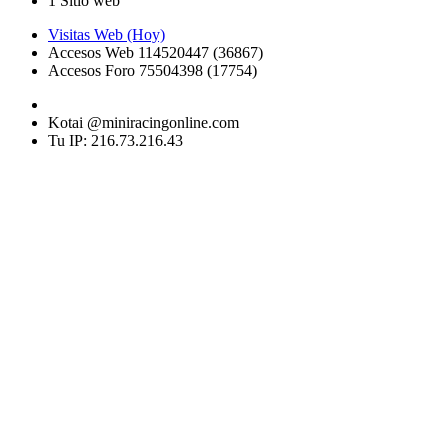
1 Sitio web
Visitas Web (Hoy)
Accesos Web 114520447 (36867)
Accesos Foro 75504398 (17754)
Kotai @miniracingonline.com
Tu IP: 216.73.216.43