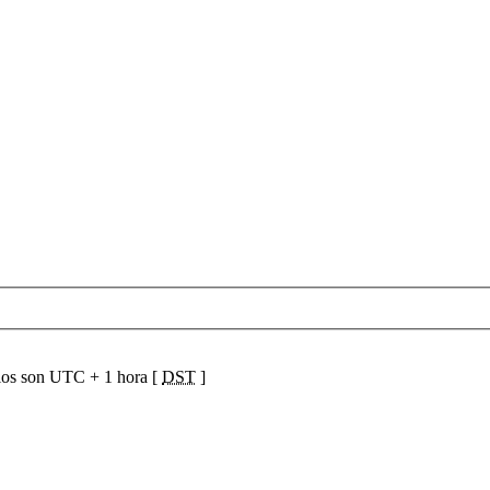
ios son UTC + 1 hora [
DST
]