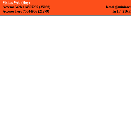
Visitas Web (Hoy)
Accesos Web 114595297 (35086)
Kotai @miniraci
Accesos Foro 75544966 (21279)
Tu IP: 216.7