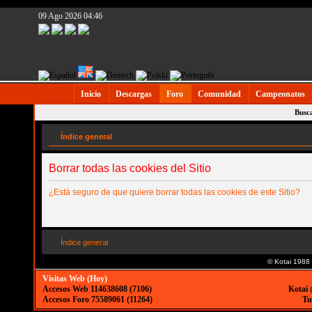
09 Ago 2026 04:46
Inicio
Descargas
Foro
Comunidad
Campeonatos
Busc
Índice general
Borrar todas las cookies del Sitio
¿Está seguro de que quiere borrar todas las cookies de este Sitio?
Índice general
© Kotai 1988
Visitas Web (Hoy)
Accesos Web 114638608 (7106)
Kotai 
Accesos Foro 75589061 (11264)
Tu