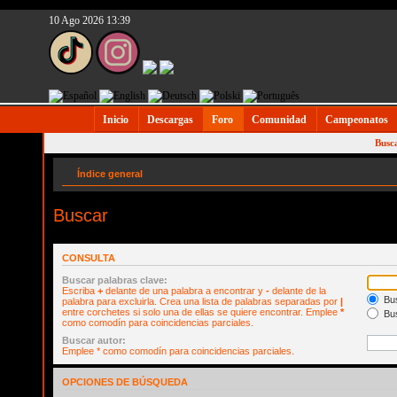
10 Ago 2026 13:39
Inicio
Descargas
Foro
Comunidad
Campeonatos
Busc
Índice general
Buscar
CONSULTA
Buscar palabras clave:
Escriba
+
delante de una palabra a encontrar y
-
delante de la
Bus
palabra para excluirla. Crea una lista de palabras separadas por
|
entre corchetes si solo una de ellas se quiere encontrar. Emplee
*
Bus
como comodín para coincidencias parciales.
Buscar autor:
Emplee * como comodín para coincidencias parciales.
OPCIONES DE BÚSQUEDA