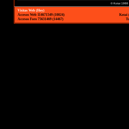
© Kotai 1988
Visitas Web (Hoy)
Accesos Web 114671549 (10024)
Kotai 
Accesos Foro 75631469 (14467)
Tu