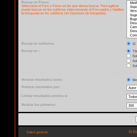
Buscar en Foros:
Seleccione el Foro o Foros en los que desea buscar. Para agilizar
puede buscar en los subforos seleccionando el Foro padre y habilitar
la búsqueda en los subforos (en Opciones de búsqueda).
Buscar en subforos:
Sí
Buscar en :
Tít
Sol
Sol
Sol
Mostrar resultados como:
Me
Ordenar resultados por:
Limitar resultados previos a:
Mostrar los primeros:
El E
Índice general