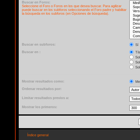
Buscar en Foros:
Seleccione el Foro o Foros en los que desea buscar. Para agilizar
puede buscar en los subforos seleccionando el Foro padre y habilitar
la búsqueda en los subforos (en Opciones de búsqueda).
Buscar en subforos:
Sí
Buscar en :
Tít
Sol
Sol
Sol
Mostrar resultados como:
Me
Ordenar resultados por:
Limitar resultados previos a:
Mostrar los primeros:
Índice general