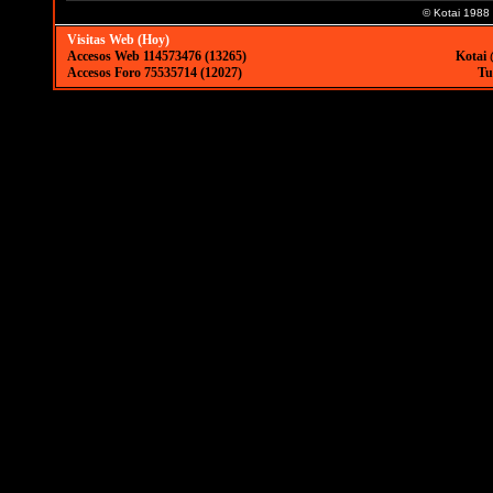
© Kotai 1988
Visitas Web (Hoy)
Accesos Web 114573476 (13265)
Kotai 
Accesos Foro 75535714 (12027)
Tu