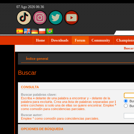
07 Ago 2026 06:36
Home
Downloads
Forum
Community
Champions
Buscar
Índice general
Buscar
CONSULTA
Buscar palabras clave:
Escriba
+
delante de una palabra a encontrar y
-
delante de la
Bus
palabra para excluirla. Crea una lista de palabras separadas por
|
entre corchetes si solo una de ellas se quiere encontrar. Emplee
*
Bus
como comodín para coincidencias parciales.
Buscar autor:
Emplee * como comodín para coincidencias parciales.
OPCIONES DE BÚSQUEDA