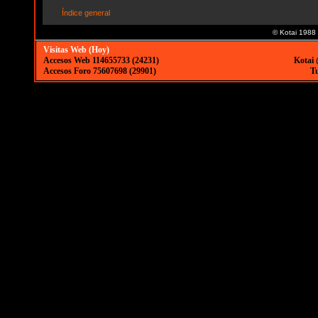
Índice general
© Kotai 1988
Visitas Web (Hoy)
Accesos Web 114655733 (24231)
Kotai 
Accesos Foro 75607698 (29901)
Tu