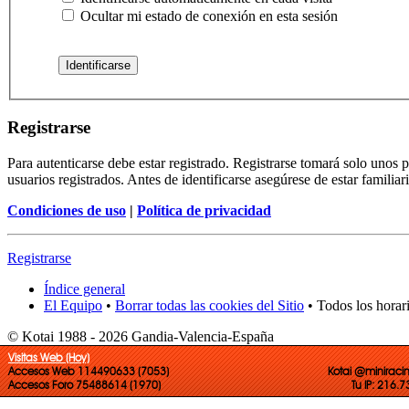
Ocultar mi estado de conexión en esta sesión
Registrarse
Para autenticarse debe estar registrado. Registrarse tomará solo unos
usuarios registrados. Antes de identificarse asegúrese de estar familiar
Condiciones de uso
|
Política de privacidad
Registrarse
Índice general
El Equipo
•
Borrar todas las cookies del Sitio
• Todos los horar
© Kotai 1988 - 2026 Gandia-Valencia-España
Visitas Web (Hoy)
Accesos Web 114490633 (7053)
Kotai @miniraci
Accesos Foro 75488614 (1970)
Tu IP: 216.