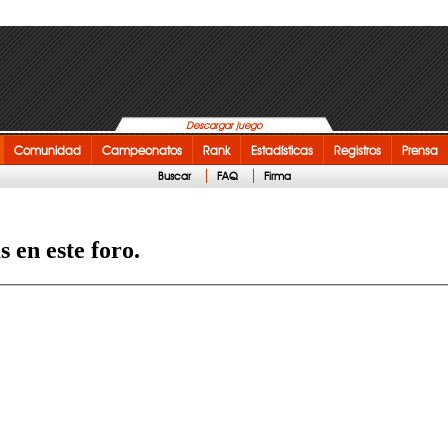
Descargar juego
Comunidad
Campeonatos
Rank
Estadísticas
Registros
Prensa
Buscar
FAQ
Firma
 en este foro.