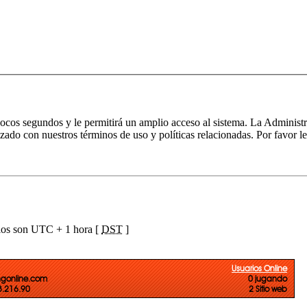
 pocos segundos y le permitirá un amplio acceso al sistema. La Administ
izado con nuestros términos de uso y políticas relacionadas. Por favor le
ios son UTC + 1 hora [
DST
]
Usuarios Online
ngonline.com
0 jugando
73.216.90
2 Sitio web