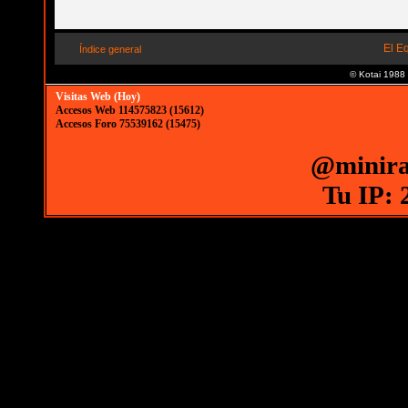
El E
Índice general
© Kotai 1988
Visitas Web (Hoy)
Accesos Web 114575823 (15612)
Accesos Foro 75539162 (15475)
@minira
Tu IP: 