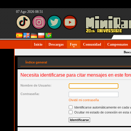
07 Ago 2026 08:51
Inicio
Descargas
Foro
Comunidad
Campeonatos
Busc
Índice general
Necesita identificarse para citar mensajes en este for
Nombre de Usuario:
Contraseña:
Olvidé mi contraseña
Identificarse automáticamente en cada v
Ocultar mi estado de conexión en esta 