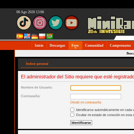
06 Ago 2026 13:06
Inicio
Descargas
Foro
Comunidad
Campeonatos
Busc
Índice general
El administrador del Sitio requiere que esté registrad
Nombre de Usuario:
Contraseña:
Olvidé mi contraseña
Identificarse automáticamente en cada v
Ocultar mi estado de conexión en esta 