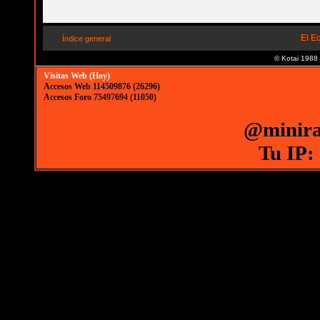
El E
Índice general
© Kotai 1988
Visitas Web (Hoy)
Accesos Web 114509876 (26296)
Accesos Foro 75497694 (11050)
@minira
Tu IP: