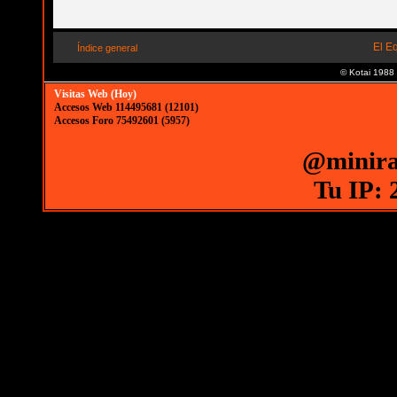
El E
Índice general
© Kotai 1988
Visitas Web (Hoy)
Accesos Web 114495681 (12101)
Accesos Foro 75492601 (5957)
@minira
Tu IP: 