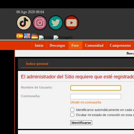
06 Ago 2026 08:04
Inicio
Descargas
Foro
Comunidad
Campeonatos
Busc
Índice general
El administrador del Sitio requiere que esté registrad
Nombre de Usuario:
Contraseña:
Olvidé mi contraseña
Identificarse automáticamente en cada v
Ocultar mi estado de conexión en esta 