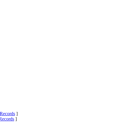
Records
]
Records
]