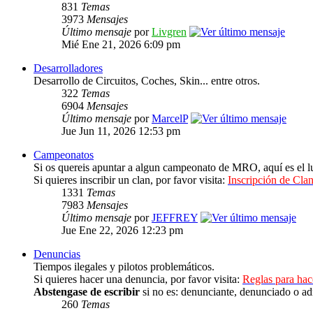
831
Temas
3973
Mensajes
Último mensaje
por
Livgren
Mié Ene 21, 2026 6:09 pm
Desarrolladores
Desarrollo de Circuitos, Coches, Skin... entre otros.
322
Temas
6904
Mensajes
Último mensaje
por
MarcelP
Jue Jun 11, 2026 12:53 pm
Campeonatos
Si os quereis apuntar a algun campeonato de MRO, aquí es el lu
Si quieres inscribir un clan, por favor visita:
Inscripción de Clan
1331
Temas
7983
Mensajes
Último mensaje
por
JEFFREY
Jue Ene 22, 2026 12:23 pm
Denuncias
Tiempos ilegales y pilotos problemáticos.
Si quieres hacer una denuncia, por favor visita:
Reglas para ha
Abstengase de escribir
si no es: denunciante, denunciado o ad
260
Temas