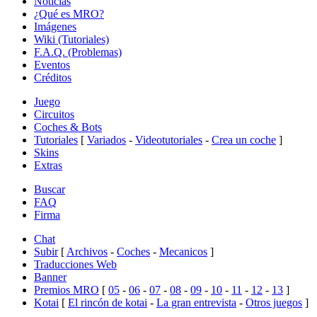
Noticias
¿Qué es MRO?
Imágenes
Wiki (Tutoriales)
F.A.Q. (Problemas)
Eventos
Créditos
Juego
Circuitos
Coches & Bots
Tutoriales
[
Variados
-
Videotutoriales
-
Crea un coche
]
Skins
Extras
Buscar
FAQ
Firma
Chat
Subir
[
Archivos
-
Coches
-
Mecanicos
]
Traducciones Web
Banner
Premios MRO
[
05
-
06
-
07
-
08
-
09
-
10
-
11
-
12
-
13
]
Kotai
[
El rincón de kotai
-
La gran entrevista
-
Otros juegos
]