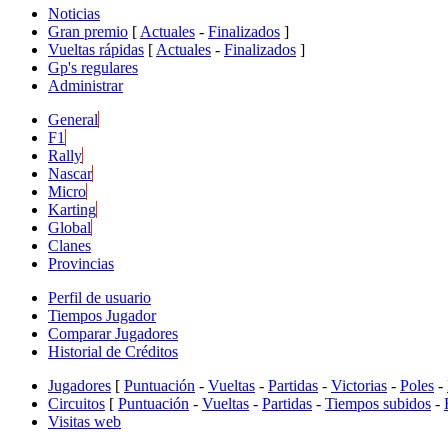
Noticias
Gran premio
[
Actuales
-
Finalizados
]
Vueltas rápidas
[
Actuales
-
Finalizados
]
Gp's regulares
Administrar
General
F1
Rally
Nascar
Micro
Karting
Global
Clanes
Provincias
Perfil de usuario
Tiempos Jugador
Comparar Jugadores
Historial de Créditos
Jugadores
[
Puntuación
-
Vueltas
-
Partidas
-
Victorias
-
Poles
-
Circuitos
[
Puntuación
-
Vueltas
-
Partidas
-
Tiempos subidos
-
Visitas web