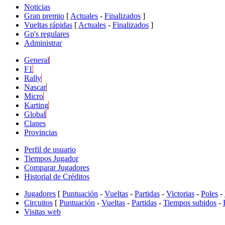
Noticias
Gran premio
[
Actuales
-
Finalizados
]
Vueltas rápidas
[
Actuales
-
Finalizados
]
Gp's regulares
Administrar
General
F1
Rally
Nascar
Micro
Karting
Global
Clanes
Provincias
Perfil de usuario
Tiempos Jugador
Comparar Jugadores
Historial de Créditos
Jugadores
[
Puntuación
-
Vueltas
-
Partidas
-
Victorias
-
Poles
-
Circuitos
[
Puntuación
-
Vueltas
-
Partidas
-
Tiempos subidos
-
Visitas web