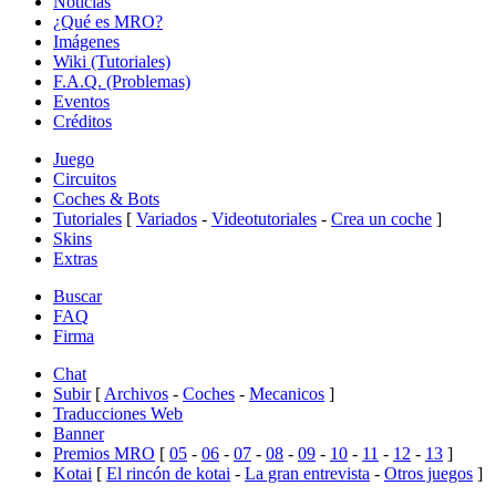
Noticias
¿Qué es MRO?
Imágenes
Wiki (Tutoriales)
F.A.Q. (Problemas)
Eventos
Créditos
Juego
Circuitos
Coches & Bots
Tutoriales
[
Variados
-
Videotutoriales
-
Crea un coche
]
Skins
Extras
Buscar
FAQ
Firma
Chat
Subir
[
Archivos
-
Coches
-
Mecanicos
]
Traducciones Web
Banner
Premios MRO
[
05
-
06
-
07
-
08
-
09
-
10
-
11
-
12
-
13
]
Kotai
[
El rincón de kotai
-
La gran entrevista
-
Otros juegos
]