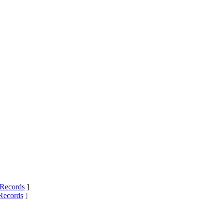
Records
]
Records
]