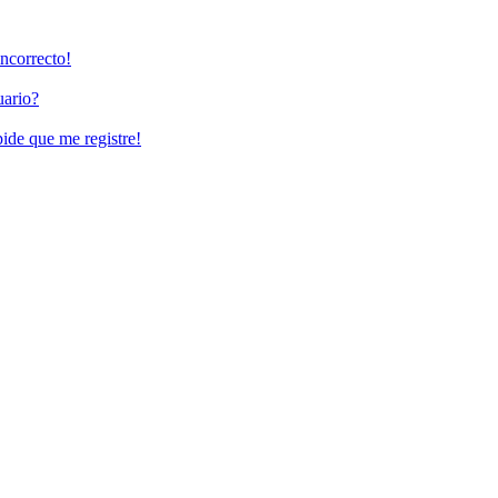
incorrecto!
uario?
pide que me registre!