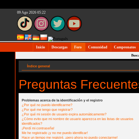
09 Ago 2026 05:22
Inicio
Descargas
Foro
Comunidad
Campeonatos
Busc
Índice general
Preguntas Frecuente
Problemas acerca de la identificación y el registro
¿Por qué no puedo identificarme?
¿Por qué me tengo que registrar?
¿Por qué mi sesión de usuario expira automáticamente?
¿Cómo evito que mi nombre de usuario aparezca en las listas de usuarios
identificados?
¡Perdí mi contraseña!
Me he registrado ¡y no me puedo identificar!
Hace un tiempo me registré, ¡pero ahora no puedo conectarme!