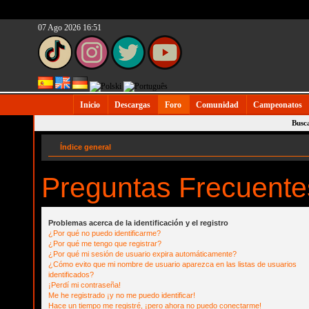
07 Ago 2026 16:51
Inicio
Descargas
Foro
Comunidad
Campeonatos
Busc
Índice general
Preguntas Frecuente
Problemas acerca de la identificación y el registro
¿Por qué no puedo identificarme?
¿Por qué me tengo que registrar?
¿Por qué mi sesión de usuario expira automáticamente?
¿Cómo evito que mi nombre de usuario aparezca en las listas de usuarios
identificados?
¡Perdí mi contraseña!
Me he registrado ¡y no me puedo identificar!
Hace un tiempo me registré, ¡pero ahora no puedo conectarme!