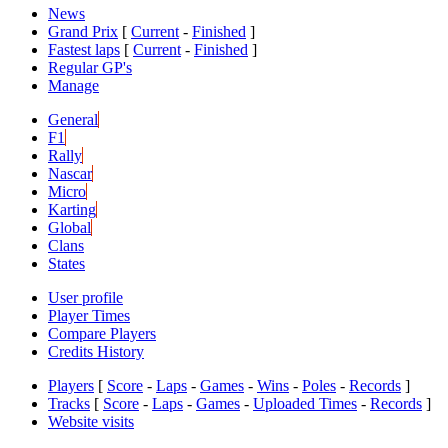
News
Grand Prix
[
Current
-
Finished
]
Fastest laps
[
Current
-
Finished
]
Regular GP's
Manage
General
F1
Rally
Nascar
Micro
Karting
Global
Clans
States
User profile
Player Times
Compare Players
Credits History
Players
[
Score
-
Laps
-
Games
-
Wins
-
Poles
-
Records
]
Tracks
[
Score
-
Laps
-
Games
-
Uploaded Times
-
Records
]
Website visits