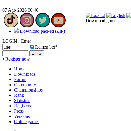
07 Ago 2026 00:46
Download game
Download packed (ZIP)
LOGIN - Enter
Remember?
•
Register now
Home
Downloads
Forum
Community
Championships
Rank
Statistics
Registers
Press
Versions
Online games