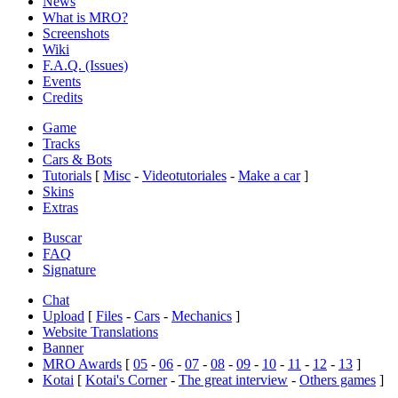
News
What is MRO?
Screenshots
Wiki
F.A.Q. (Issues)
Events
Credits
Game
Tracks
Cars & Bots
Tutorials
[
Misc
-
Videotutoriales
-
Make a car
]
Skins
Extras
Buscar
FAQ
Signature
Chat
Upload
[
Files
-
Cars
-
Mechanics
]
Website Translations
Banner
MRO Awards
[
05
-
06
-
07
-
08
-
09
-
10
-
11
-
12
-
13
]
Kotai
[
Kotai's Corner
-
The great interview
-
Others games
]