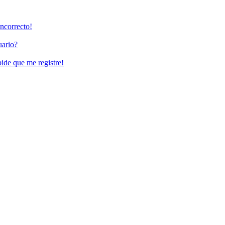
incorrecto!
uario?
pide que me registre!